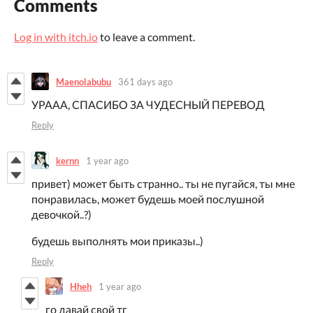
Comments
Log in with itch.io
to leave a comment.
Maenolabubu
361 days ago
УРААА, СПАСИБО ЗА ЧУДЕСНЫЙ ПЕРЕВОД
Reply
kernn
1 year ago
привет) может быть странно.. ты не пугайся, ты мне
понравилась, может будешь моей послушной
девочкой..?)
будешь выполнять мои приказы..)
Reply
Hheh
1 year ago
го давай свой тг