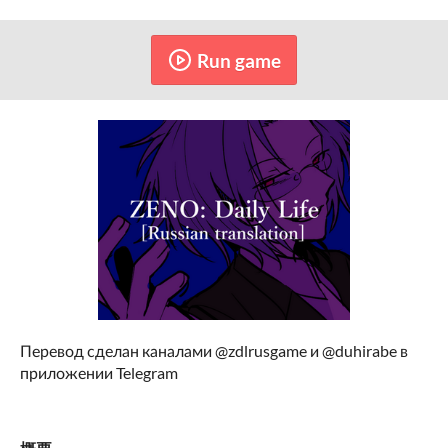
Run game
Перевод сделан каналами @zdlrusgame и @duhirabe в
приложении Telegram