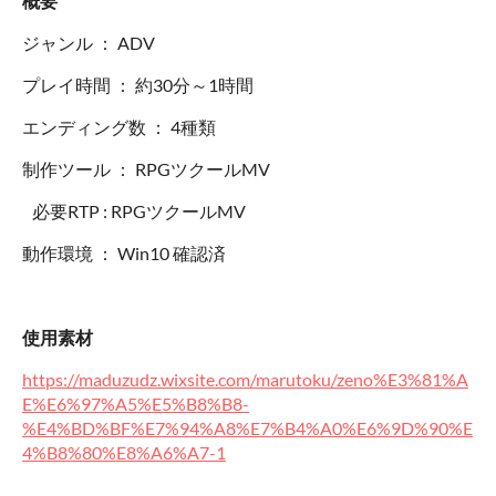
概要
ジャンル ： ADV
プレイ時間 ： 約30分～1時間
エンディング数 ： 4種類
制作ツール ： RPGツクールMV
必要RTP : RPGツクールMV
動作環境 ： Win10 確認済
使用素材
https://maduzudz.wixsite.com/marutoku/zeno%E3%81%A
E%E6%97%A5%E5%B8%B8-
%E4%BD%BF%E7%94%A8%E7%B4%A0%E6%9D%90%E
4%B8%80%E8%A6%A7-1