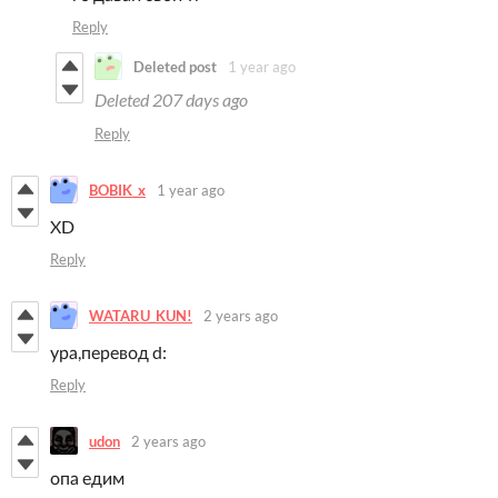
Reply
Deleted post
1 year ago
Deleted
207 days ago
Reply
BOBIK_x
1 year ago
XD
Reply
WATARU_KUN!
2 years ago
ура,перевод d:
Reply
udon
2 years ago
опа едим